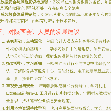
.
数据安全与风险意识待加强：
部分单位对财务数据的备份、加
以及系统权限管理重视不够，存在信息安全隐患。
.
后续教育体系需完善：
针对已从业人员的电算化知识更新和技
提升培训渠道有限，内容有时滞后于技术发展。
三、对陕西会计人员的发展建议
夯实基础，主动深化：
初级会计人员应在熟练掌握现有财务
件核心模块的基础上，主动学习软件中的进销存、预算管理
成本分析等进阶功能，理解业务逻辑与财务数据的关联。
拓宽视野，学习新知：
积极关注会计行业与信息技术融合的
势，了解财务共享服务中心、智能财税、电子发票等新业态
新工具，提升自身数字化素养。
重视数据与安全：
培养数据敏感度和分析能力，学习利用
Excel高级功能或BI工具进行初步数据分析。牢固树立数据安
全意识，严格遵守企业信息安全规范。
利用本地资源持续学习：
充分利用陕西省各级会计学会、继