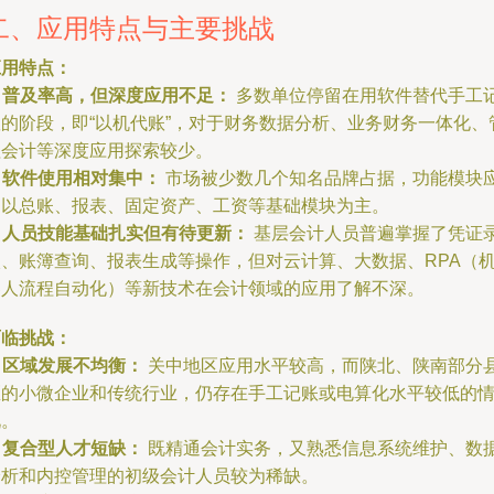
二、应用特点与主要挑战
应用特点：
.
普及率高，但深度应用不足：
多数单位停留在用软件替代手工
账的阶段，即“以机代账”，对于财务数据分析、业务财务一体化、
理会计等深度应用探索较少。
.
软件使用相对集中：
市场被少数几个知名品牌占据，功能模块
用以总账、报表、固定资产、工资等基础模块为主。
.
人员技能基础扎实但有待更新：
基层会计人员普遍掌握了凭证
入、账簿查询、报表生成等操作，但对云计算、大数据、RPA（
器人流程自动化）等新技术在会计领域的应用了解不深。
面临挑战：
.
区域发展不均衡：
关中地区应用水平较高，而陕北、陕南部分
区的小微企业和传统行业，仍存在手工记账或电算化水平较低的
况。
.
复合型人才短缺：
既精通会计实务，又熟悉信息系统维护、数
分析和内控管理的初级会计人员较为稀缺。