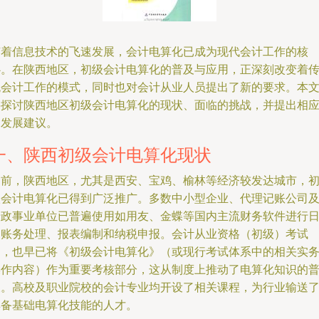
随着信息技术的飞速发展，会计电算化已成为现代会计工作的核
心。在陕西地区，初级会计电算化的普及与应用，正深刻改变着
统会计工作的模式，同时也对会计从业人员提出了新的要求。本
将探讨陕西地区初级会计电算化的现状、面临的挑战，并提出相
的发展建议。
一、陕西初级会计电算化现状
目前，陕西地区，尤其是西安、宝鸡、榆林等经济较发达城市，
级会计电算化已得到广泛推广。多数中小型企业、代理记账公司
行政事业单位已普遍使用如用友、金蝶等国内主流财务软件进行
常账务处理、报表编制和纳税申报。会计从业资格（初级）考试
中，也早已将《初级会计电算化》（或现行考试体系中的相关实
操作内容）作为重要考核部分，这从制度上推动了电算化知识的
及。高校及职业院校的会计专业均开设了相关课程，为行业输送
具备基础电算化技能的人才。