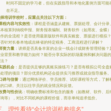
时间不固定的学习者，但在实践指导和本地化案例方面可能
在不足。
选择培训学校时，应重点关注以下方面：
课程内容与实效性
：课程是否涵盖从建账、票据处理、会计分录
成本核算到纳税申报、财务报表编制、财务软件（如用友、金蝶
操作的全流程？是否使用最新版软件和真实账套、票据进行模拟
是否针对长春本地或吉林省的特定税务、工商流程进行讲解？
师资力量
：讲师是否具备丰富的企业一线会计或财务管理经验？
专业背景和教学能力如何？能否分享实际的职场案例和解决问题
方法？
实践机会
：是否提供足够的真账实操练习？是否有模拟公司全盘
务处理的项目？部分优质机构还会提供实习推荐或就业指导服务
口碑与信誉
：通过网络评价、学员推荐、试听课程等方式，了解
构的口碑。关注以往学员的就业情况和反馈。
收费与性价比
：明确收费标准和包含的服务（如教材、软件、后
咨询等），对比不同机构的课程价值，而非单纯追求低价。
三、理性看待“会计培训机构排名”