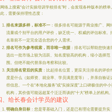
在网络上搜索“会计实操培训学校排名”时，会发现各种版本的榜单
对此，需要保持理性态度：
排名来源多样，标准不一
：很多排名可能源于商业推广、网
流量或个别平台的用户评价，缺乏统一、权威的评估标准。
名靠前不一定完全适合您的个人需求。
排名可作为参考线索，而非唯一依据
：排名可以帮助您快速
选出一批市场上较为活跃、知名度较高的机构，缩小选择范
围。但绝不能代替亲自考察和比较。
关注排名背后的实质
：比起排名位置，更应关注排名的评价
度是什么（如师资、就业率、学员满意度等），并亲自验证
些信息。一个在“本地化服务”或“实操深度”上口碑极佳的中小
机构，其价值可能远超某个泛泛而谈的“十大”榜单上的机构
四、给长春会计学员的建议
明确自身目标
：您是零基础入门，还是已有理论需要提升实