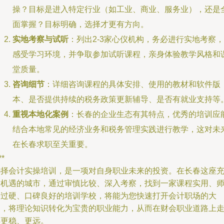
操？目标是进入特定行业（如工业、商业、服务业），还是
面掌握？目标明确，选择才更有方向。
实地考察与试听
：列出2-3家心仪机构，务必进行实地考察，
感受学习环境，并争取参加试听课程，亲身体验教学风格和
堂质量。
咨询细节
：详细咨询课程的具体安排、使用的教材和软件版
本、是否提供持续的税务政策更新辅导、是否有就业支持等
重视本地化案例
：长春的企业生态有其特点，优秀的培训应
结合本地常见的经济业务和税务管理实践进行教学，这对未
在长春求职至关重要。
**
选择会计实操培训，是一项对自身职业未来的投资。在长春这座
满机遇的城市，通过审慎比较、深入考察，找到一家课程实用、
资过硬、口碑良好的培训学校，将能为您快速打开会计职场的大
门，将理论知识转化为宝贵的职业能力，从而在财会职业道路上
得更稳、更远。